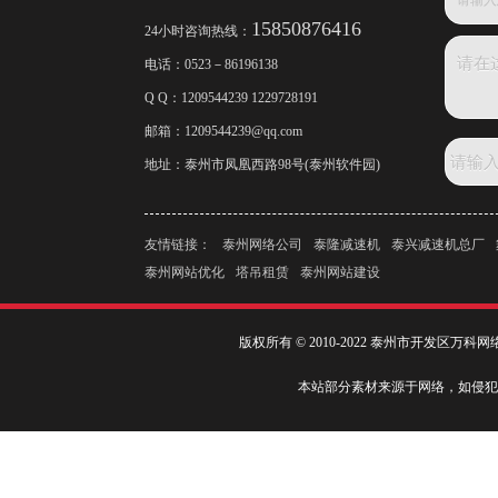
15850876416
24小时咨询热线：
电话：
0523－86196138
Q Q：1209544239 1229728191
邮箱：
1209544239@qq.com
地址：泰州市凤凰西路98号(泰州软件园)
友情链接：
泰州网络公司
泰隆减速机
泰兴减速机总厂
泰州网站优化
塔吊租赁
泰州网站建设
版权所有 © 2010-2022 泰州市开发区万
本站部分素材来源于网络，如侵犯