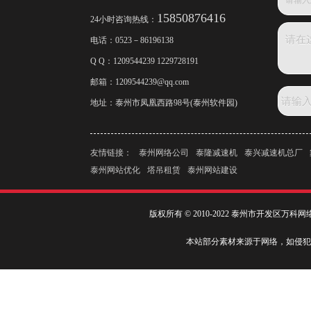
15850876416
24小时咨询热线：
电话：
0523－86196138
Q Q：1209544239 1229728191
邮箱：
1209544239@qq.com
地址：泰州市凤凰西路98号(泰州软件园)
友情链接：
泰州网络公司
泰隆减速机
泰兴减速机总厂
泰州网站优化
塔吊租赁
泰州网站建设
版权所有 © 2010-2022 泰州市开发区万
本站部分素材来源于网络，如侵犯