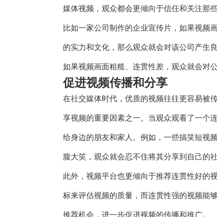
媒体视频，观众都会更倾向于信任和关注那
比如一家公司制作的企业宣传片，如果视频
的实力和文化，那么观众就会对该公司产生
如果视频画面粗糙、连贯性差，观众就会对
促进视频传播和分享
在社交媒体时代，优质的视频往往更容易被
享视频的重要因素之一。当观众观看了一个
给身边的朋友和家人。例如，一些搞笑短视
腹大笑，观众就会忍不住将其分享到自己的
此外，视频平台也更倾向于推荐连贯性好的
标来评估视频的质量，而连贯性强的视频能
推荐机会，进一步促进视频的传播和推广。