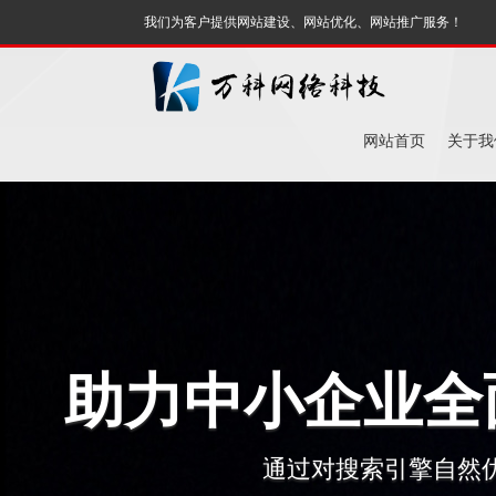
我们为客户提供网站建设、网站优化、网站推广服务！
网站首页
关于我
助力中小企业全
通过对搜索引擎自然