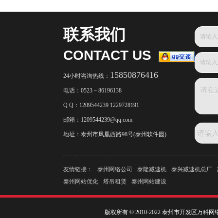
联系我们
CONTACT US
15850876416
24小时咨询热线：
电话：
0523－86196138
Q Q：1209544239 1229728191
邮箱：
1209544239@qq.com
地址：泰州市凤凰西路98号(泰州软件园)
友情链接：
泰州网络公司
泰隆减速机
泰兴减速机总厂
泰州网站优化
塔吊租赁
泰州网站建设
版权所有 © 2010-2022 泰州市开发区万